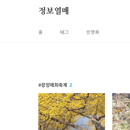
본문 바로가기
정보열매
홈
태그
방명록
광양매화축제
2