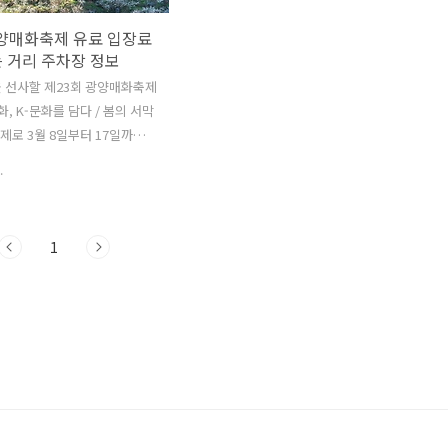
광양매화축제 유료 입장료
 거리 주차장 정보
 선사할 제23회 광양매화축제
화, K-문화를 담다 / 봄의 서막
주제로 3월 8일부터 17일까지
을 맞이합니다. 2024 광양매
.
장 ▶ 축제기간 : 2024. 3.
.17(일), 10일간 ▶ 축제장소 : 광
(주행사장 : 다압면 매화마을 일
1
 광양시 다압면 지막 1길 55 ▶
(19~64세) 5,000원 / 청소년
 4,000원 *전액 지역상품권으로
양매화축제 행사내용 및 축제장
바로가기 축제 개최 이래 최초
터 입장료 유료화를 시행하되
상품권으로 환급됩니다. 상품권
내 부스(노점상 제외), 축제장
면 점포, 광양수산물유통센터