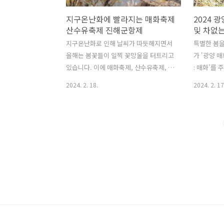
지구온난화에 빨라지는 매화축제
2024 
산수유축제 진해군항제
및 차없는
지구온난화로 인해 날씨가 따듯해지면서
특별한 봄을
올해는 봄꽃들이 일찍 꽃망울을 터트리고
가 '광양 매
있습니다. 이에 매화축제, 산수유축제, 진
: 매화'를 
해군항제 등 봄축제 일정이 앞당겨지고
봄 나들이객
2024. 2. 18.
2024. 2. 17
있습니다. 매화축제 가장 먼저 봄소식을
화축제 유료입
전해오는 꽃은 매화인데요. 벌써 시작된
8(금) ~ 3
곳도 있고 준비가 한창인 곳도 있습니다.
양시 전역 
● 제주도 한림공원 매화축제 : 2월 2일
원) / 전남
(금) ~ 2월 25일(일) / 한림공원 내 ●
입장료 : 성인
2024 노리매 매화축제 : 2월 9일(금) ~ 3
(7~18세)
월 3일(일) / 노리매공원 내 ● 2024 광양
돌려줌 광
매화축제 : 3월 8일(금) ~ 3월 17일(일) /
코스 정보 
전남 광양시 다압면 지막 1길 55 광양매
로 올해부
화축제 정보글 바로가기 ● 2024 원동매
전액 지역
화축제 : 3월 9일(토) ~ 3월 17일(일) / 경
은 축제장 
남 양산시 원동면 쌍포매실다목적광장 원
소재 다압