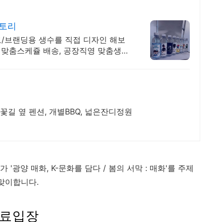
스토리
홍보/브랜딩용 생수를 직접 디자인 해보
, 맞춤스케쥴 배송, 공장직영 맞춤생수
길 옆 펜션, 개별BBQ, 넓은잔디정원
'광양 매화, K-문화를 담다 / 봄의 서막 : 매화'를 주제
 맞이합니다.
유료입장