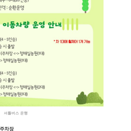
셔틀버스 운행
사주차장