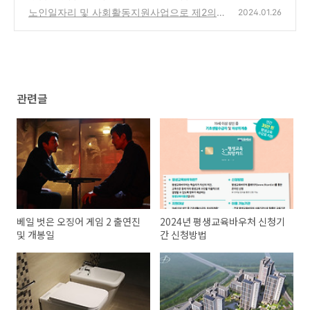
기
노인일자리 및 사회활동지원사업으로 제2의
(1)
2024.01.26
사회활동 시작하기
(0)
관련글
베일 벗은 오징어 게임 2 출연진
2024년 평생교육바우처 신청기
및 개봉일
간 신청방법