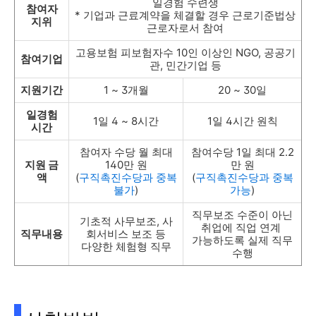
일경험 수련생
참여자
* 기업과 근료계약을 체결할 경우 근로기준법상
지위
근로자로서 참여
고용보험 피보험자수 10인 이상인 NGO, 공공기
참여기업
관, 민간기업 등
지원기간
1 ~ 3개월
20 ~ 30일
일경험
1일 4 ~ 8시간
1일 4시간 원칙
시간
참여자 수당 월 최대
참여수당 1일 최대 2.2
지원 금
140만 원
만 원
액
(
구직촉진수당과 중복
(
구직촉진수당과 중복
불가
)
가능
)
직무보조 수준이 아닌
기초적 사무보조, 사
취업에 직업 연계
직무내용
회서비스 보조 등
가능하도록 실제 직무
다양한 체험형 직무
수행