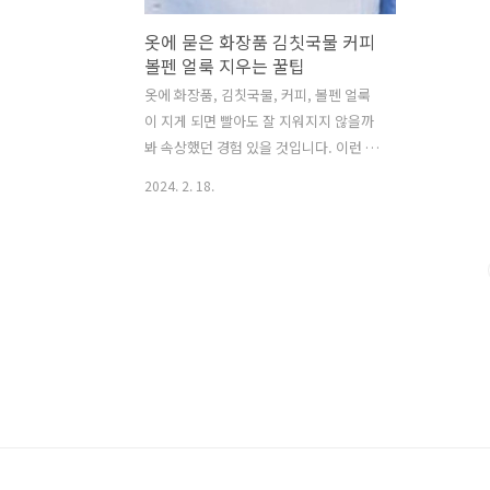
옷에 묻은 화장품 김칫국물 커피
볼펜 얼룩 지우는 꿀팁
옷에 화장품, 김칫국물, 커피, 볼펜 얼룩
이 지게 되면 빨아도 잘 지워지지 않을까
봐 속상했던 경험 있을 것입니다. 이런 얼
룩은 쉽게 지워지는 얼룩이 아니므로 세
2024. 2. 18.
탁하기 전에 얼룩진 부분을 먼저 빨래해
야 합니다. 돈 들여서 세탁소에 맡기지 않
고 옷에 묻은 얼룩을 깨끗하게 제거하는
방법에 대해서 알아보도록 하겠습니다.
화장품 얼룩 지우는 방법 여성분들은 화
장한 채로 옷을 갈아입을 때 BB크림, 파운
데이션 등 화장품이 옷에 묻는 경험한 적
있을 텐데요. 이런 화장품 얼룩은 기름 성
분이 많은 마요네즈를 사용하면 쉽게 지
울 수 있습니다. 마요네즈가 얼룩진 부위
에 닿으면 화장품 유분을 흡수해서 얼룩
이 제거됩니다. 얼룩진 부위에 골고루 묻