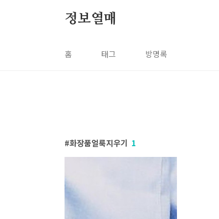
본문 바로가기
정보열매
홈
태그
방명록
화장품얼룩지우기
1