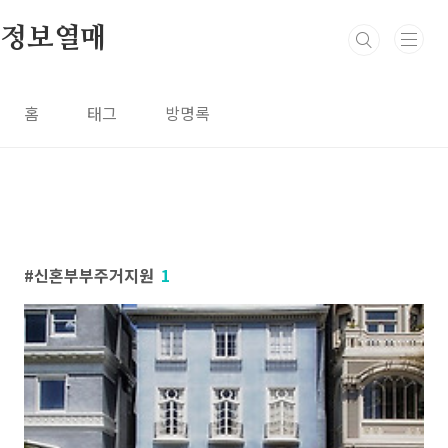
본문 바로가기
정보열매
홈
태그
방명록
신혼부부주거지원
1