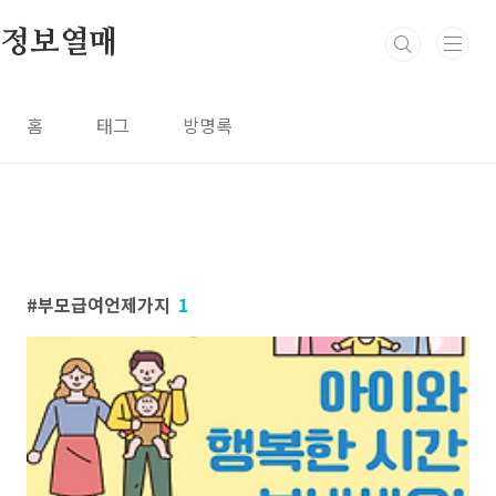
본문 바로가기
정보열매
홈
태그
방명록
부모급여언제가지
1