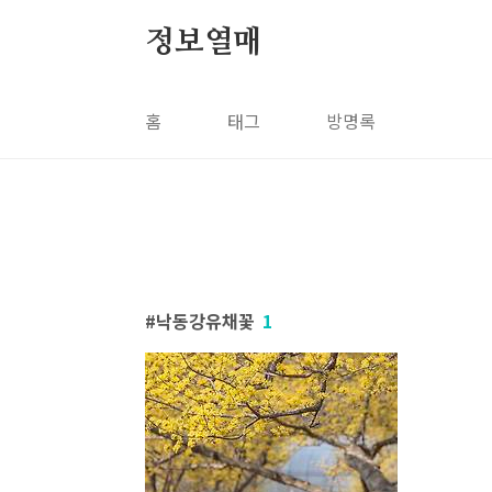
본문 바로가기
정보열매
홈
태그
방명록
낙동강유채꽃
1