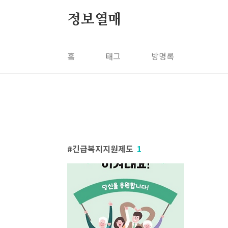
본문 바로가기
정보열매
홈
태그
방명록
긴급복지지원제도
1